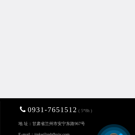
0931-7651512
( 5*8h )
地 址：甘肃省兰州市安宁东路967号
E-mail：jinke@gsbfhxjy.com